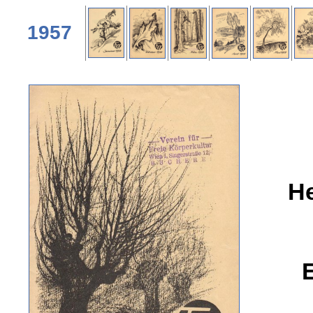
1957
He